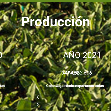
Producción
0
AÑO 2021
941.151
14.863.616
das
Cajas de plátano exportadas
Cajas de banano exportadas