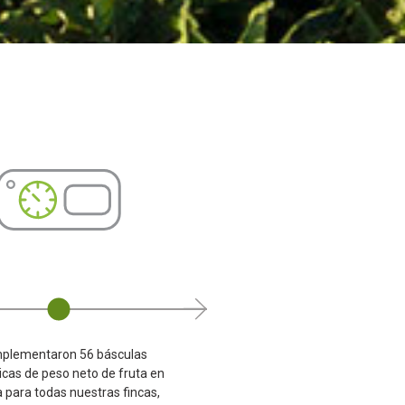
mplementaron 56 básculas
Consumo de fertiliza
icas de peso neto de fruta en
Fertilizantes orgánicos: 30
 para todas nuestras fincas,
Fertilizantes orgánicos líqu