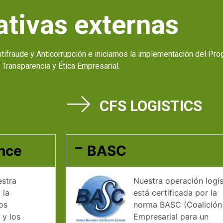
iativas externas
ntifraude y Anticorrupción e iniciamos la implementación del Pr
Transparencia y Ética Empresarial.
CFS LOGISTICS
ance
BASC
estra
Nuestra operación logís
 la
está certificada por la
os
norma BASC (Coalición
 y los
Empresarial para un