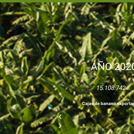
AÑO 202
15.108.742
Cajas de banano exporta