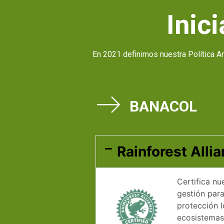
Inic
En 2021 definimos nuestra Política A
BANACOL
Rainforest Alli
Certifica nu
gestión para
protección l
ecosistemas