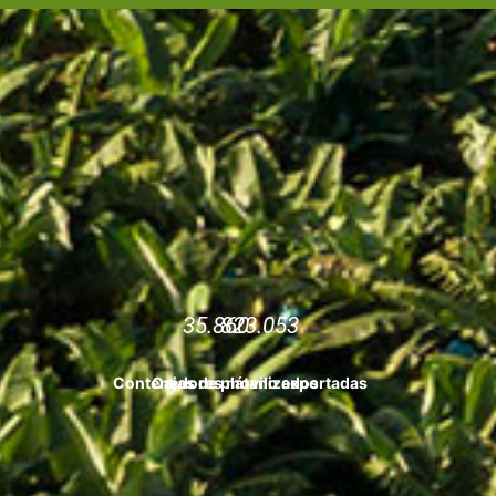
35.860
823.053
Contenedores movilizados
Cajas de plátano exportadas