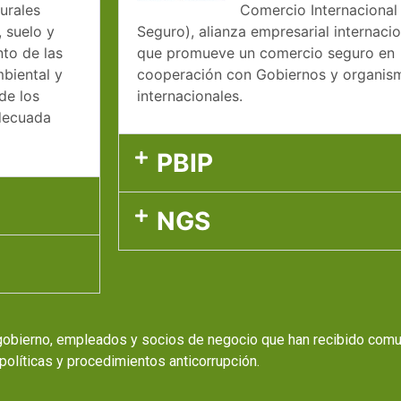
urales
Comercio Internacional
, suelo y
Seguro), alianza empresarial internacio
to de las
que promueve un comercio seguro en
biental y
cooperación con Gobiernos y organis
de los
internacionales.
adecuada
PBIP
NGS
obierno, empleados y socios de negocio que han recibido comu
políticas y procedimientos anticorrupción.