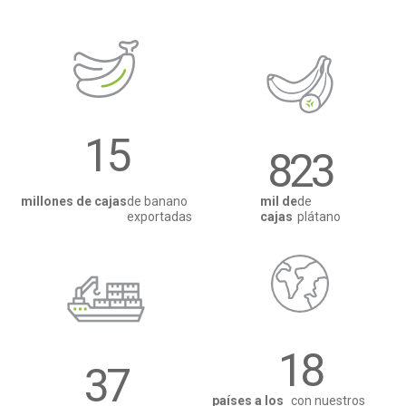
15
823
millones de cajas
de banano
mil de
de
exportadas
cajas
plátano
18
37
países a los
con nuestros