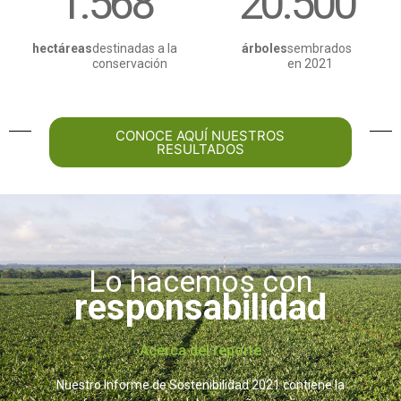
1.568
20.500
hectáreas
destinadas a la
árboles
sembrados
conservación
en 2021
CONOCE AQUÍ NUESTROS
RESULTADOS
Lo hacemos con
responsabilidad
Acerca del reporte
Nuestro Informe de Sostenibilidad 2021 contiene la