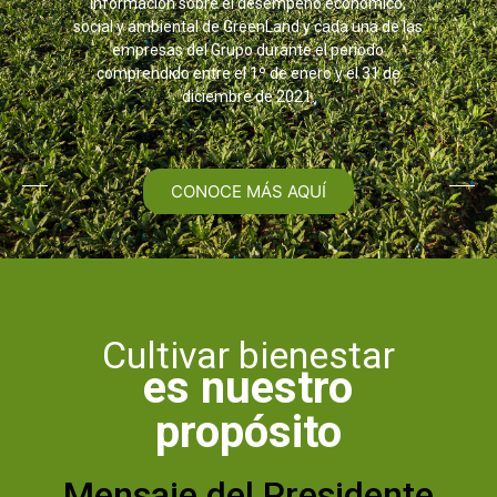
información sobre el desempeño económico,
social y ambiental de GreenLand y cada una de las
empresas del Grupo durante el periodo
comprendido entre el 1º de enero y el 31 de
diciembre de 2021.
CONOCE MÁS AQUÍ
Cultivar bienestar
es nuestro
propósito
Mensaje del Presidente