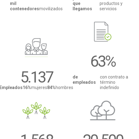
mil
que
productos y
contenedores
movilizados
llegamos
servicios
63
%
5.137
de
con contrato a
empleados
término
Empleados
16%
mujeres
84%
hombres
indefinido